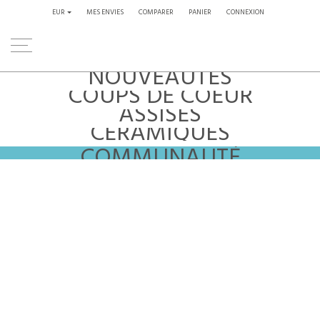
EUR
MES ENVIES
COMPARER
PANIER
CONNEXION
NOUVEAUTÉS
COUPS DE COEUR
ASSISES
REJOIGNEZ LA
CÉRAMIQUES
COMMUNAUTÉ
Restez informés