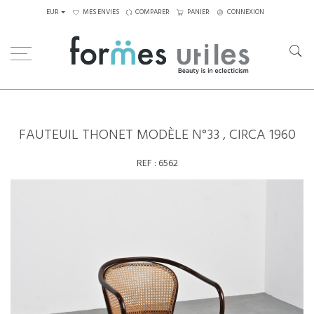
EUR
MES ENVIES
COMPARER
PANIER
CONNEXION
Home
Assises
Chaises
Fauteuil Thonet modèle N°33 , circa 1960
FAUTEUIL THONET MODÈLE N°33 , CIRCA 1960
REF :
6562