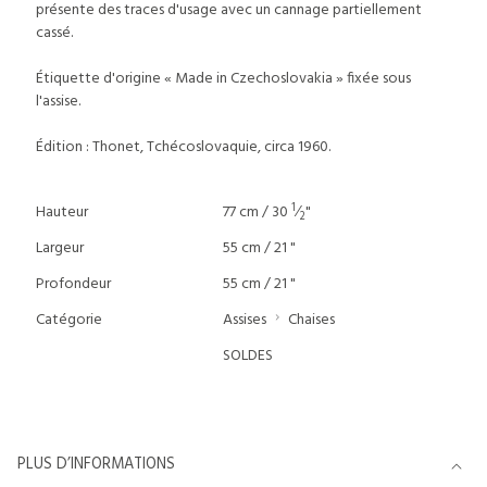
présente des traces d'usage avec un cannage partiellement
cassé.
Étiquette d'origine « Made in Czechoslovakia » fixée sous
l'assise.
Édition : Thonet, Tchécoslovaquie, circa 1960.
1
Hauteur
77 cm / 30
⁄
"
2
Largeur
55 cm / 21 "
Profondeur
55 cm / 21 "
Catégorie
Assises
Chaises
SOLDES
PLUS D’INFORMATIONS