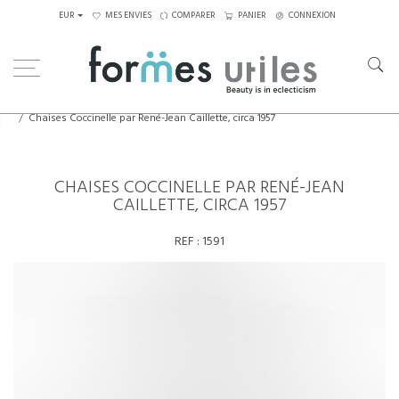
EUR
MES ENVIES
COMPARER
PANIER
CONNEXION
Home
Assises
Chaises
Chaises Coccinelle par René-Jean Caillette, circa 1957
CHAISES COCCINELLE PAR RENÉ-JEAN
CAILLETTE, CIRCA 1957
REF :
1591