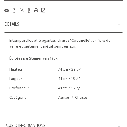
DETAILS
Intemporelles et élégantes, chaises "Coccinelle", en fibre de
verre et piétement métal peint en noir.
Éditées par Steiner vers 1957.
1
Hauteur
74 cm / 29
⁄
"
4
1
Largeur
41 cm / 16
⁄
"
4
1
Profondeur
41 cm / 16
⁄
"
4
Catégorie
Assises
Chaises
PLUS D’INFORMATIONS