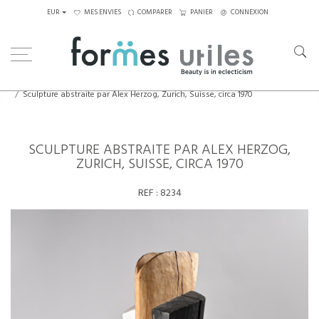
EUR
MES ENVIES
COMPARER
PANIER
CONNEXION
Home
Art
Sculptures
Sculpture abstraite par Alex Herzog, Zurich, Suisse, circa 1970
SCULPTURE ABSTRAITE PAR ALEX HERZOG,
ZURICH, SUISSE, CIRCA 1970
REF :
8234