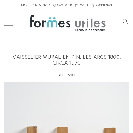
EUR
MES ENVIES
COMPARER
PANIER
CONNEXION
Home
Rangements
Vaisselier mural en pin, Les Arcs 1800, circa 1970
VAISSELIER MURAL EN PIN, LES ARCS 1800,
CIRCA 1970
REF :
7703