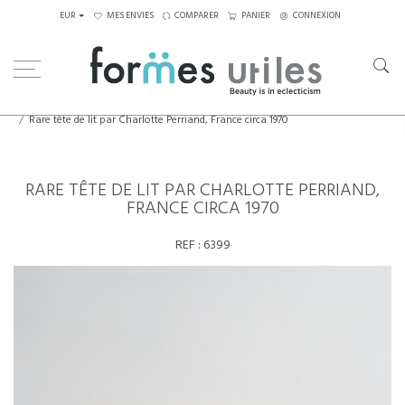
EUR
MES ENVIES
COMPARER
PANIER
CONNEXION
Home
Rangements
Rare tête de lit par Charlotte Perriand, France circa 1970
RARE TÊTE DE LIT PAR CHARLOTTE PERRIAND,
FRANCE CIRCA 1970
REF :
6399