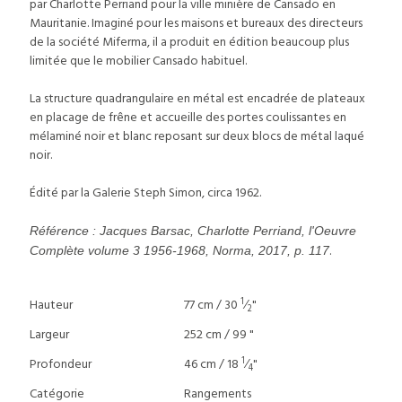
par Charlotte Perriand pour la ville minière de Cansado en
Mauritanie. Imaginé pour les maisons et bureaux des directeurs
de la société Miferma, il a produit en édition beaucoup plus
limitée que le mobilier Cansado habituel.
La structure quadrangulaire en métal est encadrée de plateaux
en placage de frêne et accueille des portes coulissantes en
mélaminé noir et blanc reposant sur deux blocs de métal laqué
noir.
Édité par la Galerie Steph Simon, circa 1962.
Référence : Jacques Barsac, Charlotte Perriand, l'Oeuvre
.
Complète volume 3 1956-1968, Norma, 2017, p. 117
1
Hauteur
77 cm / 30
⁄
"
2
Largeur
252 cm / 99 "
1
Profondeur
46 cm / 18
⁄
"
4
Catégorie
Rangements