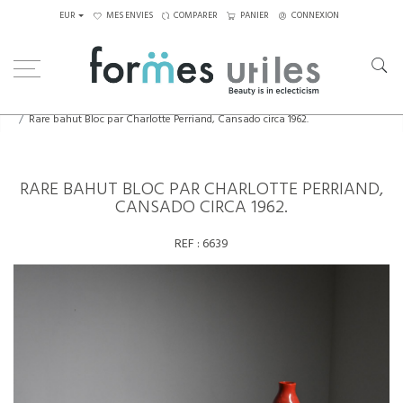
EUR
MES ENVIES
COMPARER
PANIER
CONNEXION
Home
Rangements
Rare bahut Bloc par Charlotte Perriand, Cansado circa 1962.
RARE BAHUT BLOC PAR CHARLOTTE PERRIAND,
CANSADO CIRCA 1962.
REF :
6639