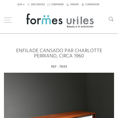
EUR
MES ENVIES
COMPARER
PANIER
CONNEXION
Home
Rangements
Enfilade Cansado par Charlotte Perriand, circa 1960
ENFILADE CANSADO PAR CHARLOTTE
PERRIAND, CIRCA 1960
REF :
7849