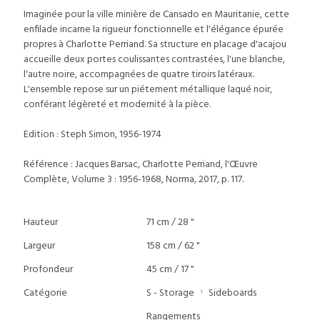
Imaginée pour la ville minière de Cansado en Mauritanie, cette
enfilade incarne la rigueur fonctionnelle et l'élégance épurée
propres à Charlotte Perriand. Sa structure en placage d'acajou
accueille deux portes coulissantes contrastées, l'une blanche,
l'autre noire, accompagnées de quatre tiroirs latéraux.
L'ensemble repose sur un piétement métallique laqué noir,
conférant légèreté et modernité à la pièce.
Edition : Steph Simon, 1956-1974
Référence : Jacques Barsac, Charlotte Perriand, l'Œuvre
Complète, Volume 3 : 1956-1968, Norma, 2017, p. 117.
Hauteur
71 cm / 28 "
Largeur
158 cm / 62 "
Profondeur
45 cm / 17 "
Catégorie
S - Storage
Sideboards
Rangements