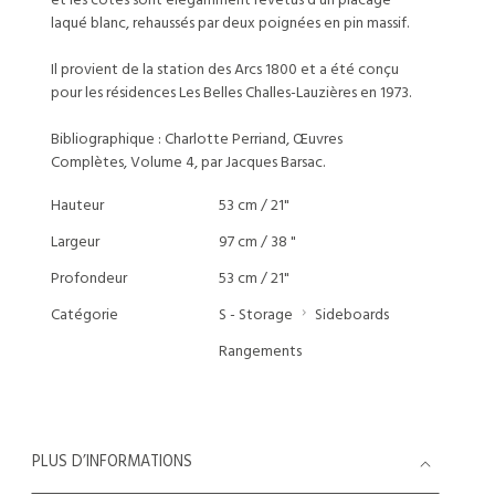
et les côtés sont élégamment revêtus d'un placage
laqué blanc, rehaussés par deux poignées en pin massif.
Il provient de la station des Arcs 1800 et a été conçu
pour les résidences Les Belles Challes-Lauzières en 1973.
Bibliographique : Charlotte Perriand, Œuvres
Complètes, Volume 4, par Jacques Barsac.
Hauteur
53 cm / 21"
Largeur
97 cm / 38 "
Profondeur
53 cm / 21"
Catégorie
S - Storage
Sideboards
Rangements
PLUS D’INFORMATIONS