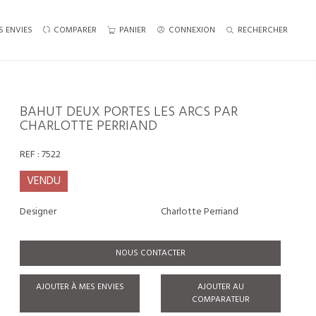
S ENVIES
COMPARER
PANIER
CONNEXION
RECHERCHER
BAHUT DEUX PORTES LES ARCS PAR
CHARLOTTE PERRIAND
REF :
7522
VENDU
Designer
Charlotte Perriand
NOUS CONTACTER
AJOUTER À MES ENVIES
AJOUTER AU
COMPARATEUR