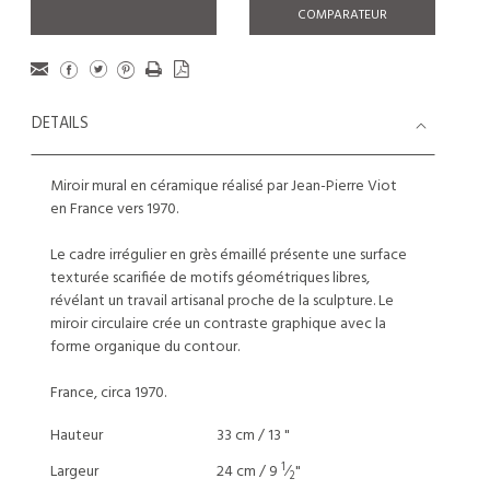
COMPARATEUR
DETAILS
Miroir mural en céramique réalisé par Jean-Pierre Viot
en France vers 1970.
Le cadre irrégulier en grès émaillé présente une surface
texturée scarifiée de motifs géométriques libres,
révélant un travail artisanal proche de la sculpture. Le
miroir circulaire crée un contraste graphique avec la
forme organique du contour.
France, circa 1970.
Hauteur
33 cm / 13 "
1
Largeur
24 cm / 9
⁄
"
2