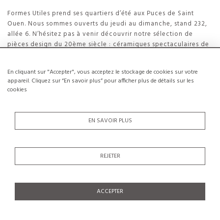
Formes Utiles prend ses quartiers d’été aux Puces de Saint
Ouen. Nous sommes ouverts du jeudi au dimanche, stand 232,
allée 6. N’hésitez pas à venir découvrir notre sélection de
pièces design du 20ème siècle : céramiques spectaculaires de
Robert et Jean Cloutier, Chaise Tulipe de Laverne, œuvres de
Roger Capron, Vallauris..
En cliquant sur "Accepter", vous acceptez le stockage de cookies sur votre
Publié lé :
7 Mai 2019
appareil. Cliquez sur “En savoir plus” pour afficher plus de détails sur les
cookies
EN SAVOIR PLUS
REJETER
ACCEPTER