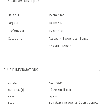
4, Jacques Barsac, p 374.
Hauteur
35 cm / 14"
Largeur
45 cm / 17 "
Profondeur
40 cm / 15 "
Catégorie
Assises
Tabourets - Bancs
CAPSULE JAPON
PLUS D’INFORMATIONS
Année
Circa 1960
Matériau(x)
Hêtre, simili-cuir
Pays
Japon
État
Bon état vintage - 2 légers accrocs