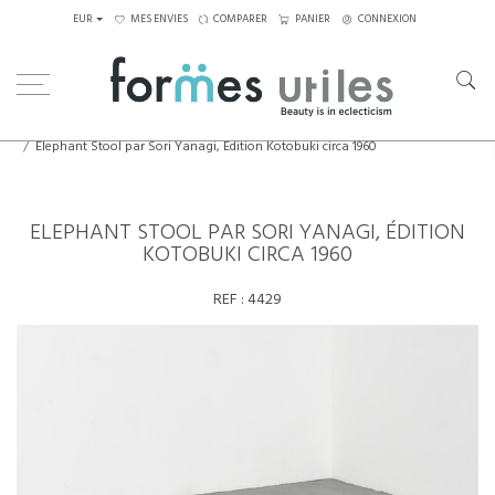
EUR
MES ENVIES
COMPARER
PANIER
CONNEXION
Home
Assises
Tabourets - Bancs
Elephant Stool par Sori Yanagi, Édition Kotobuki circa 1960
ELEPHANT STOOL PAR SORI YANAGI, ÉDITION
KOTOBUKI CIRCA 1960
REF :
4429