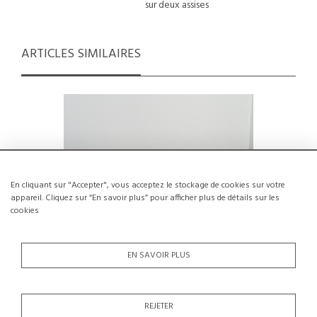
sur deux assises
ARTICLES SIMILAIRES
En cliquant sur "Accepter", vous acceptez le stockage de cookies sur votre
appareil. Cliquez sur “En savoir plus” pour afficher plus de détails sur les
cookies
EN SAVOIR PLUS
Banc en pin massif, Les Arcs 1800,
Pierre Gua
REJETER
France, circa 1975