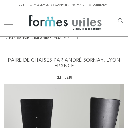
EUR
MES ENVIES
COMPARER
PANIER
CONNEXION
Home
Assises
Chaises
Paire de chaises par André Sornay, Lyon France
PAIRE DE CHAISES PAR ANDRÉ SORNAY, LYON
FRANCE
REF :
5218