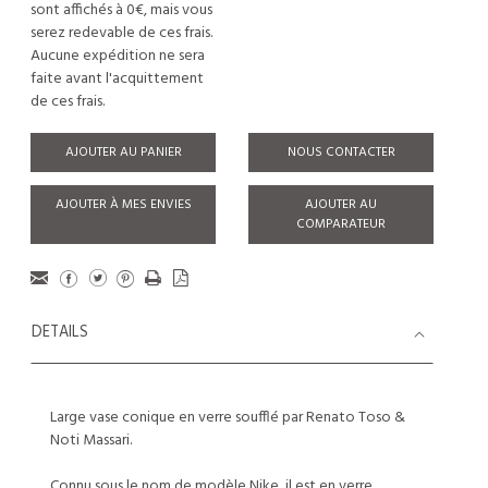
sont affichés à 0€, mais vous
serez redevable de ces frais.
Aucune expédition ne sera
faite avant l'acquittement
de ces frais.
AJOUTER AU PANIER
NOUS CONTACTER
AJOUTER À MES ENVIES
AJOUTER AU
COMPARATEUR
DETAILS
Large vase conique en verre soufflé par Renato Toso &
Noti Massari.
Connu sous le nom de modèle Nike, il est en verre